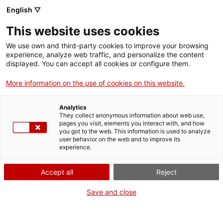
English ▽
This website uses cookies
We use own and third-party cookies to improve your browsing
experience, analyze web traffic, and personalize the content
Rechercher sur tout le web
displayed. You can accept all cookies or configure them.
More information on the use of cookies on this website.
Accueil
Collection
Collections en ligne
caixa d'objectiu de microscopi
Analytics
They collect anonymous information about web use,
pages you visit, elements you interact with, and how
you got to the web. This information is used to analyze
ON FERME POUR UN RETOUR TOUT NEUF !
user behavior on the web and to improve its
experience.
Le MNACTEC ferme pour cause de travaux
jusqu'au 17 septembre 2026.
Accept all
Reject
Nous maintenons
nos activités pour les
établissements scolaires,
,
nos ressources en ligne
Save and close
et nos réseaux sociaux !