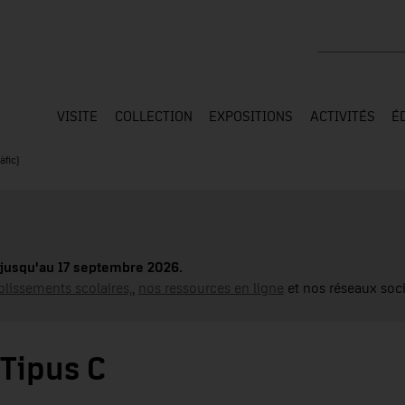
Rechercher su
VISITE
COLLECTION
EXPOSITIONS
ACTIVITÉS
É
àfic)
jusqu'au 17 septembre 2026.
blissements scolaires,
,
nos ressources en ligne
et nos réseaux soci
 Tipus C