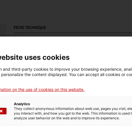
FICHE TECHNIQUE
Nom
Mar
càmera (equip fotogràfic)
Wer
website uses cookies
Numéro d'inventaire
Datation
Lie
11205
1967
Ca
 and third-party cookies to improve your browsing experience, ana
d personalize the content displayed. You can accept all cookies or co
ation on the use of cookies on this website.
DONNÉES DU MUSÉE
Analytics
Domaine thématique
Col
They collect anonymous information about web use, pages you visit, e
you interact with, and how you got to the web. This information is used 
Ciència i tècnica
Tec
analyze user behavior on the web and to improve its experience.
Date d’entrée
Type d’entrée