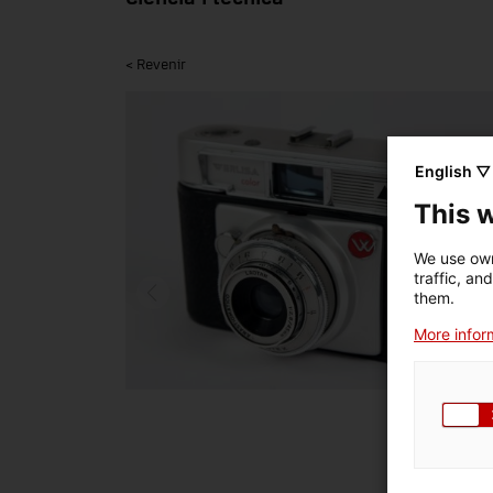
< Revenir
English ▽
This 
We use own
traffic, an
them.
More inform