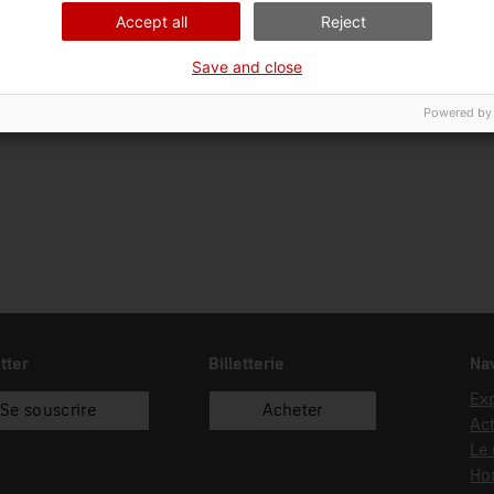
18/10/2006
compra
Accept all
Reject
Save and close
Powered by
tter
Billetterie
Nav
Exp
Se souscrire
Acheter
Act
Le
Hor