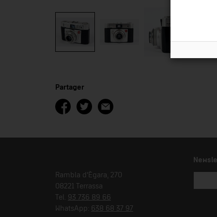
Partager
Newsle
Rambla d'Ègara, 270
08221 Terrassa
Tel.
93 736 89 66
WhatsApp:
638 68 37 97