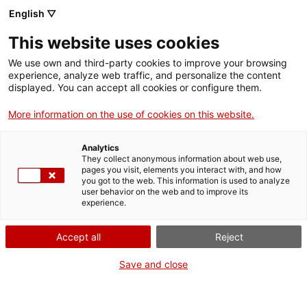
English ▽
This website uses cookies
We use own and third-party cookies to improve your browsing
experience, analyze web traffic, and personalize the content
Rechercher sur tout le web
displayed. You can accept all cookies or configure them.
More information on the use of cookies on this website.
Accueil
Collection
Collections en ligne
miniordinador
Analytics
They collect anonymous information about web use,
pages you visit, elements you interact with, and how
you got to the web. This information is used to analyze
ON FERME POUR UN RETOUR TOUT NEUF !
user behavior on the web and to improve its
experience.
Le MNACTEC ferme pour cause de travaux
jusqu'au 17 septembre 2026.
Accept all
Reject
Nous maintenons
nos activités pour les
établissements scolaires,
,
nos ressources en ligne
Save and close
et nos réseaux sociaux !