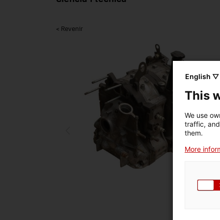
< Revenir
English ▽
This 
We use own
traffic, an
them.
More inform