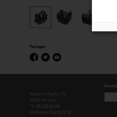
Partager
Newsle
Rambla d'Ègara, 270
08221 Terrassa
Tel.
93 736 89 66
WhatsApp:
638 68 37 97