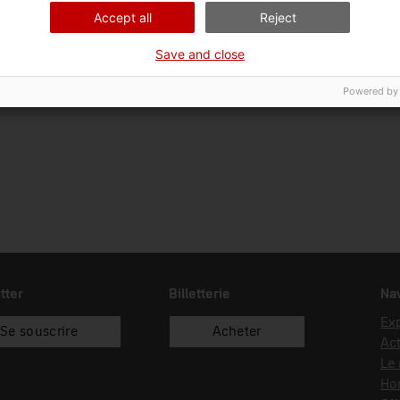
Date d’entrée
Type d’entrée
Sou
Accept all
Reject
27/11/1996
donació
Luz
Save and close
Powered by
tter
Billetterie
Nav
Exp
Se souscrire
Acheter
Act
Le
Hor