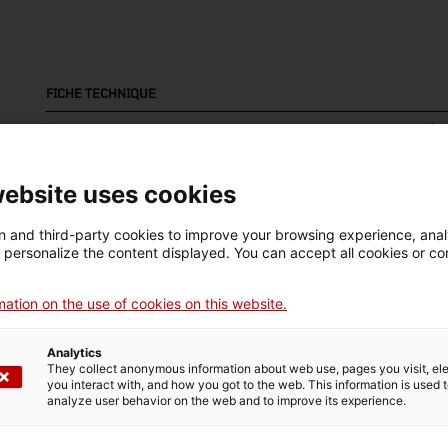
FICHE TECHNIQUE
Nom
Mar
motor
MA
LI
website uses cookies
Numéro d'inventaire
Datation
Lie
 and third-party cookies to improve your browsing experience, ana
d personalize the content displayed. You can accept all cookies or co
7469
1974 - 1978
Ja
ation on the use of cookies on this website.
DONNÉES DU MUSÉE
Analytics
They collect anonymous information about web use, pages you visit, e
Domaine thématique
Col
you interact with, and how you got to the web. This information is used 
analyze user behavior on the web and to improve its experience.
Ciència i tècnica
Tra