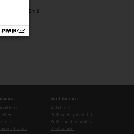
rce d’entrée
ón Granados, Emili
iguez :
Sur Internet :
ositions
Avís legal
ivités
Política de privacitat
 musée
Politique de cookies
aires et tarifs
Déclaration