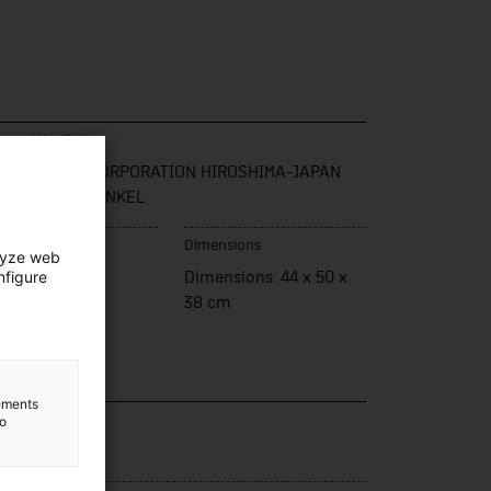
que / Modèle
ZDA MOTOR CORPORATION HIROSHIMA-JAPAN
CENSE NSU-WANKEL
u de fabrication
Dimensions
lyze web
nfigure
pó
Dimensions: 44 x 50 x
38 cm
lements
lection
to
nsport