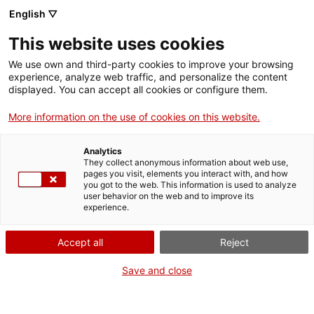
English ▽
This website uses cookies
We use own and third-party cookies to improve your browsing
experience, analyze web traffic, and personalize the content
Rechercher sur tout le web
displayed. You can accept all cookies or configure them.
More information on the use of cookies on this website.
Accueil
Collection
Collections en ligne
component; rentadora
Analytics
They collect anonymous information about web use,
pages you visit, elements you interact with, and how
you got to the web. This information is used to analyze
ON FERME POUR UN RETOUR TOUT NEUF !
user behavior on the web and to improve its
experience.
Le MNACTEC ferme pour cause de travaux
jusqu'au 17 septembre 2026.
Accept all
Reject
Nous maintenons
nos activités pour les
établissements scolaires,
,
nos ressources en ligne
Save and close
et nos réseaux sociaux !