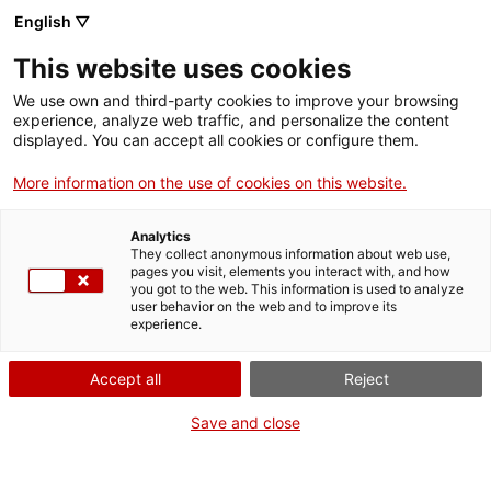
English ▽
This website uses cookies
We use own and third-party cookies to improve your browsing
experience, analyze web traffic, and personalize the content
Rechercher sur tout le web
displayed. You can accept all cookies or configure them.
More information on the use of cookies on this website.
Accueil
Collection
Collections en ligne
càmera fotogràfica
Analytics
They collect anonymous information about web use,
pages you visit, elements you interact with, and how
you got to the web. This information is used to analyze
ON FERME POUR UN RETOUR TOUT NEUF !
user behavior on the web and to improve its
experience.
Le MNACTEC ferme pour cause de travaux
jusqu'au 17 septembre 2026.
Accept all
Reject
Nous maintenons
nos activités pour les
établissements scolaires,
,
nos ressources en ligne
Save and close
et nos réseaux sociaux !