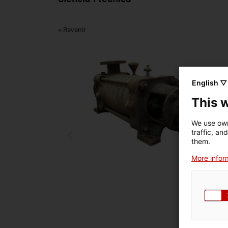
< Revenir
English ▽
This 
We use own
traffic, an
them.
More inform