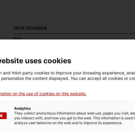
FICHE TECHNIQUE
Nom
bomba d'aigua
website uses cookies
Numéro d'inventaire
Dimensions
5325
Dimensions: 30 x 88 x
 and third-party cookies to improve your browsing experience, ana
26 cm
d personalize the content displayed. You can accept all cookies or co
ation on the use of cookies on this website.
DONNÉES DU MUSÉE
Analytics
Domaine thématique
Col
They collect anonymous information about web use, pages you visit, e
Ciència i tècnica
Sec
you interact with, and how you got to the web. This information is used 
analyze user behavior on the web and to improve its experience.
Date d’entrée
Type d’entrée