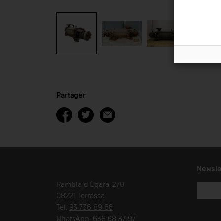
Partager
Newsle
Rambla d'Ègara, 270
08221 Terrassa
Tel.
93 736 89 66
WhatsApp:
638 68 37 97