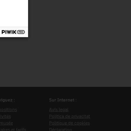
iguez :
Sur Internet :
ositions
Avís legal
ivités
Política de privacitat
 musée
Politique de cookies
aires et tarifs
Déclaration