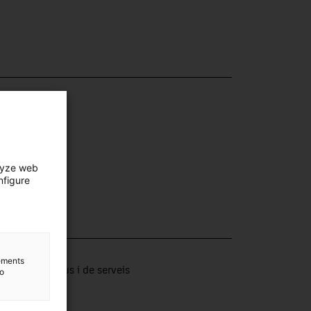
lyze web
nfigure
lection
lements
tors productius i de serveis
to