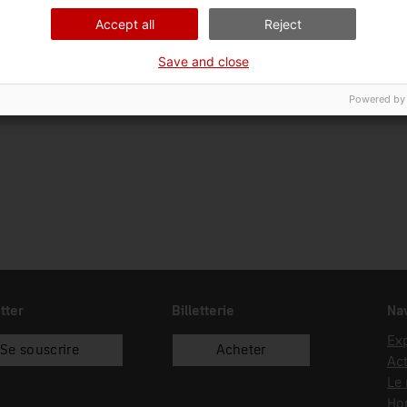
01/01/1995
recol.lecció
Accept all
Reject
Save and close
Powered by
tter
Billetterie
Nav
Exp
Se souscrire
Acheter
Act
Le
Hor