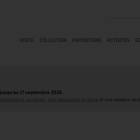
Rechercher su
VISITE
COLLECTION
EXPOSITIONS
ACTIVITÉS
É
jusqu'au 17 septembre 2026.
blissements scolaires,
,
nos ressources en ligne
et nos réseaux soci