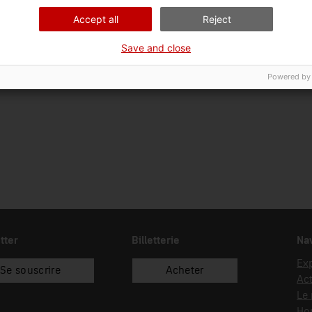
Ciència i tècnica
Apa
Accept all
Reject
Date d’entrée
Type d’entrée
Sou
Save and close
01/03/1991
donació
Mo
Powered by
tter
Billetterie
Nav
Exp
Se souscrire
Acheter
Act
Le
Hor