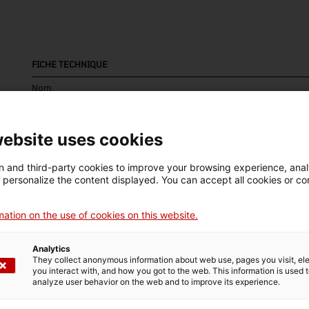
FICHE TECHNIQUE
Nom
rentadora
website uses cookies
Numéro d'inventaire
Datation
Lie
4379
Dècada de 1930
Es
 and third-party cookies to improve your browsing experience, ana
d personalize the content displayed. You can accept all cookies or co
Matériau
ation on the use of cookies on this website.
fusta
Analytics
They collect anonymous information about web use, pages you visit, e
you interact with, and how you got to the web. This information is used 
DONNÉES DU MUSÉE
analyze user behavior on the web and to improve its experience.
Domaine thématique
Col