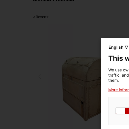
< Revenir
English ▽
This 
We use own
traffic, an
them.
More inform