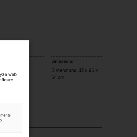
u de fabrication
Dimensions
panya
Dimensions: 113 x 96 x
lyze web
64 cm
nfigure
lements
to
lection