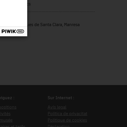
rells domèstics
rce d’entrée
nges Dominiques de Santa Clara, Manresa
iguez :
Sur Internet :
ositions
Avís legal
ivités
Política de privacitat
 musée
Politique de cookies
aires et tarifs
Déclaration