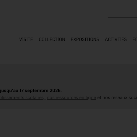
Rechercher su
VISITE
COLLECTION
EXPOSITIONS
ACTIVITÉS
É
jusqu'au 17 septembre 2026.
blissements scolaires,
,
nos ressources en ligne
et nos réseaux soci