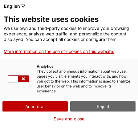
English ▽
This website uses cookies
We use own and third-party cookies to improve your browsing
experience, analyze web traffic, and personalize the content
Rechercher sur tout le web
displayed. You can accept all cookies or configure them.
More information on the use of cookies on this website.
Accueil
Collection
Collections en ligne
pes; conjunt
Analytics
They collect anonymous information about web use,
pages you visit, elements you interact with, and how
you got to the web. This information is used to analyze
ON FERME POUR UN RETOUR TOUT NEUF !
user behavior on the web and to improve its
experience.
Le MNACTEC ferme pour cause de travaux
jusqu'au 17 septembre 2026.
Accept all
Reject
Nous maintenons
nos activités pour les
établissements scolaires,
,
nos ressources en ligne
Save and close
et nos réseaux sociaux !