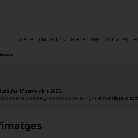
Rechercher su
VISITE
COLLECTION
EXPOSITIONS
ACTIVITÉS
É
'imatges
jusqu'au 17 septembre 2026.
blissements scolaires,
,
nos ressources en ligne
et nos réseaux soci
d'imatges