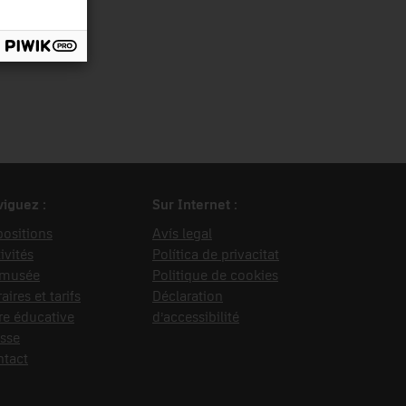
iguez :
Sur Internet :
ositions
Avís legal
ivités
Política de privacitat
 musée
Politique de cookies
aires et tarifs
Déclaration
re éducative
d’accessibilité
sse
ntact