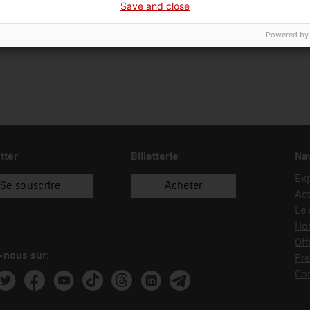
Save and close
07/05/1982
compra
Powered by
tter
Billetterie
Nav
Exp
Se souscrire
Acheter
Act
Le
Hor
Off
-nous sur:
Pre
Co
ram
witter
Facebook
Youtube
Tik Tok
Threads
Linkedin
Telegram