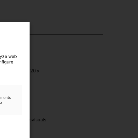
lyze web
nfigure
ensions
ensions: 46 x 20 x
 cm
lements
to
lection
nologies audiovisuals