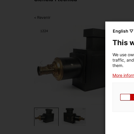
< Revenir
English ▽
This 
We use own
traffic, an
them.
More inform