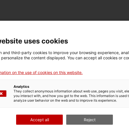
FICHE TECHNIQUE
Nom
website uses cookies
equip de projecció d'imatges
 and third-party cookies to improve your browsing experience, ana
d personalize the content displayed. You can accept all cookies or co
Numéro d'inventaire
Datation
Dim
1224
Dècada de 1920
Dim
ation on the use of cookies on this website.
67
Analytics
They collect anonymous information about web use, pages you visit, e
DONNÉES DU MUSÉE
you interact with, and how you got to the web. This information is used 
analyze user behavior on the web and to improve its experience.
Domaine thématique
Col
Ciència i tècnica
Tec
Accept all
Reject
Date d’entrée
Type d’entrée