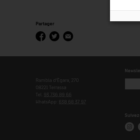
Partager
Newsle
Rambla d'Ègara, 270
08221 Terrassa
Tel.
93 736 89 66
WhatsApp:
638 68 37 97
Suivez
Instag
T