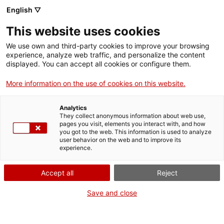
English ▽
This website uses cookies
We use own and third-party cookies to improve your browsing
experience, analyze web traffic, and personalize the content
Rechercher sur tout le web
displayed. You can accept all cookies or configure them.
More information on the use of cookies on this website.
Accueil
Collection
Collections en ligne
torrefactor de cafè
Analytics
They collect anonymous information about web use,
pages you visit, elements you interact with, and how
you got to the web. This information is used to analyze
ON FERME POUR UN RETOUR TOUT NEUF !
user behavior on the web and to improve its
experience.
Le MNACTEC ferme pour cause de travaux
jusqu'au 17 septembre 2026.
Accept all
Reject
Nous maintenons
nos activités pour les
établissements scolaires,
,
nos ressources en ligne
Save and close
et nos réseaux sociaux !