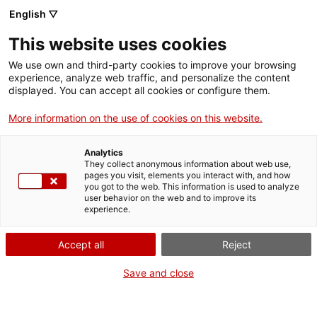
English ▽
This website uses cookies
We use own and third-party cookies to improve your browsing
experience, analyze web traffic, and personalize the content
Rechercher sur tout le web
displayed. You can accept all cookies or configure them.
More information on the use of cookies on this website.
Accueil
Collection
Collections en ligne
mesura agrària
Analytics
They collect anonymous information about web use,
pages you visit, elements you interact with, and how
you got to the web. This information is used to analyze
ON FERME POUR UN RETOUR TOUT NEUF !
user behavior on the web and to improve its
experience.
Le MNACTEC ferme pour cause de travaux
jusqu'au 17 septembre 2026.
Accept all
Reject
Nous maintenons
nos activités pour les
établissements scolaires,
,
nos ressources en ligne
Save and close
et nos réseaux sociaux !