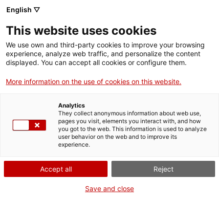
English ▽
This website uses cookies
We use own and third-party cookies to improve your browsing
experience, analyze web traffic, and personalize the content
Rechercher sur tout le web
displayed. You can accept all cookies or configure them.
More information on the use of cookies on this website.
Accueil
Le musée
Presse
Analytics
They collect anonymous information about web use,
pages you visit, elements you interact with, and how
you got to the web. This information is used to analyze
ON FERME POUR UN RETOUR TOUT NEUF !
user behavior on the web and to improve its
experience.
Le MNACTEC ferme pour cause de travaux
jusqu'au 17 septembre 2026.
Accept all
Reject
Nous maintenons
nos activités pour les
établissements scolaires,
,
nos ressources en ligne
Save and close
et nos réseaux sociaux !