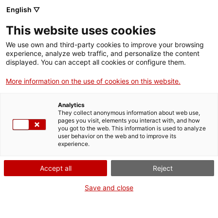
English ▽
This website uses cookies
We use own and third-party cookies to improve your browsing
experience, analyze web traffic, and personalize the content
Rechercher sur tout le web
displayed. You can accept all cookies or configure them.
More information on the use of cookies on this website.
Accueil
Le musée
Presse
Fête de la ville de Terrassa 2025
Analytics
They collect anonymous information about web use,
pages you visit, elements you interact with, and how
you got to the web. This information is used to analyze
ON FERME POUR UN RETOUR TOUT NEUF !
user behavior on the web and to improve its
experience.
Le MNACTEC ferme pour cause de travaux
jusqu'au 17 septembre 2026.
Accept all
Reject
Nous maintenons
nos activités pour les
établissements scolaires,
,
nos ressources en ligne
Save and close
et nos réseaux sociaux !