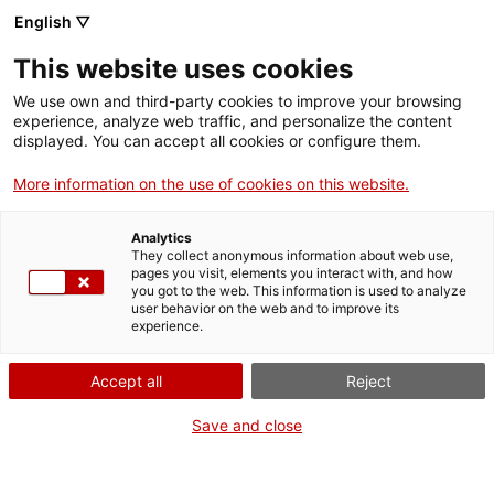
English ▽
This website uses cookies
We use own and third-party cookies to improve your browsing
experience, analyze web traffic, and personalize the content
Rechercher sur tout le web
displayed. You can accept all cookies or configure them.
More information on the use of cookies on this website.
Accueil
Le musée
Presse
Adhésion à l’appel à la grève générale 18/10/2019
Analytics
They collect anonymous information about web use,
pages you visit, elements you interact with, and how
you got to the web. This information is used to analyze
ON FERME POUR UN RETOUR TOUT NEUF !
user behavior on the web and to improve its
experience.
Le MNACTEC ferme pour cause de travaux
jusqu'au 17 septembre 2026.
Accept all
Reject
Nous maintenons
nos activités pour les
établissements scolaires,
,
nos ressources en ligne
Save and close
et nos réseaux sociaux !