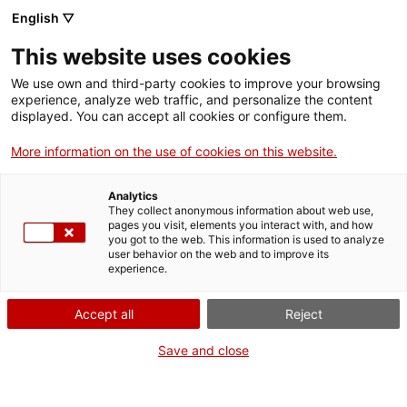
English ▽
This website uses cookies
We use own and third-party cookies to improve your browsing
experience, analyze web traffic, and personalize the content
Rechercher sur tout le web
displayed. You can accept all cookies or configure them.
More information on the use of cookies on this website.
Accueil
Le musée
Presse
40e anniversaire du MNACTEC
Analytics
They collect anonymous information about web use,
pages you visit, elements you interact with, and how
you got to the web. This information is used to analyze
ON FERME POUR UN RETOUR TOUT NEUF !
user behavior on the web and to improve its
experience.
Le MNACTEC ferme pour cause de travaux
jusqu'au 17 septembre 2026.
Accept all
Reject
Nous maintenons
nos activités pour les
établissements scolaires,
,
nos ressources en ligne
Save and close
et nos réseaux sociaux !