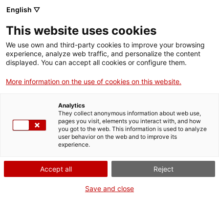
English ▽
This website uses cookies
We use own and third-party cookies to improve your browsing
experience, analyze web traffic, and personalize the content
Rechercher sur tout le web
displayed. You can accept all cookies or configure them.
More information on the use of cookies on this website.
Accueil
Offre éducative
Com ens vestim?
Analytics
They collect anonymous information about web use,
pages you visit, elements you interact with, and how
you got to the web. This information is used to analyze
ON FERME POUR UN RETOUR TOUT NEUF !
user behavior on the web and to improve its
experience.
Le MNACTEC ferme pour cause de travaux
jusqu'au 17 septembre 2026.
Accept all
Reject
Nous maintenons
nos activités pour les
établissements scolaires,
,
nos ressources en ligne
Save and close
et nos réseaux sociaux !