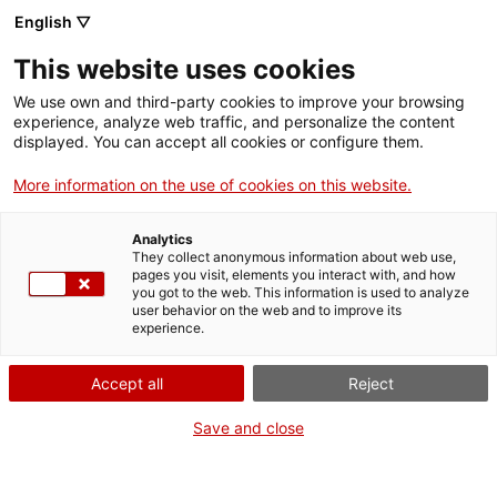
English ▽
This website uses cookies
We use own and third-party cookies to improve your browsing
experience, analyze web traffic, and personalize the content
Rechercher sur tout le web
displayed. You can accept all cookies or configure them.
More information on the use of cookies on this website.
Accueil
Activités
Famille
Tallers d'estiu 2024
Analytics
They collect anonymous information about web use,
pages you visit, elements you interact with, and how
you got to the web. This information is used to analyze
ON FERME POUR UN RETOUR TOUT NEUF !
user behavior on the web and to improve its
experience.
Le MNACTEC ferme pour cause de travaux
jusqu'au 17 septembre 2026.
Accept all
Reject
Nous maintenons
nos activités pour les
établissements scolaires,
,
nos ressources en ligne
Save and close
et nos réseaux sociaux !