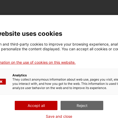
website uses cookies
 and third-party cookies to improve your browsing experience, ana
d personalize the content displayed. You can accept all cookies or co
ation on the use of cookies on this website.
", presentada a través de la plataforma Google Arts &
Analytics
tografía de la mano de la colección Duran de daguerrotipos
They collect anonymous information about web use, pages you visit, e
you interact with, and how you got to the web. This information is used 
paña.
analyze user behavior on the web and to improve its experience.
afía y en la técnica de los daguerrotipos, con el
ales que acompañaban este procedimiento fotográfico. Se
Accept all
Reject
de la colección Duran para conocer esta técnica, que se
gués.
Save and close