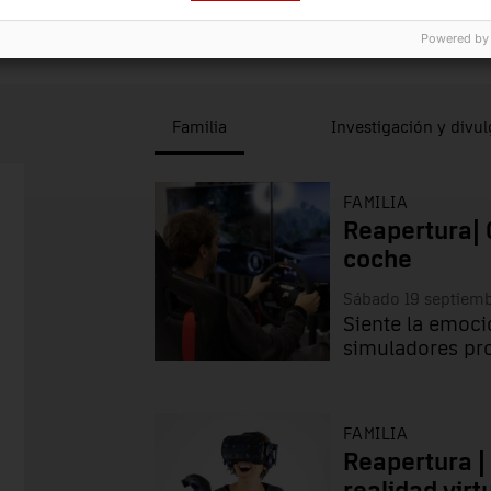
Powered by
Familia
Investigación y divu
FAMILIA
Reapertura| 
coche
Sábado 19 septiem
Siente la emoci
simuladores pr
FAMILIA
Reapertura |