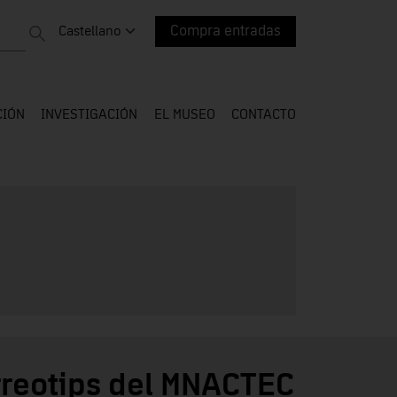
Cambiar idioma. Idioma actual:
Castellano
Compra entradas
CIÓN
INVESTIGACIÓN
EL MUSEO
CONTACTO
reotips del MNACTEC