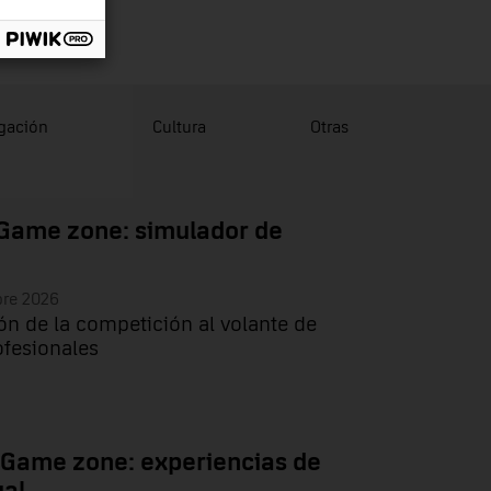
lgación
Cultura
Otras
Game zone: simulador de
bre 2026
ón de la competición al volante de
ofesionales
 Game zone: experiencias de