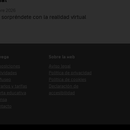
ual
bre 2026
 sorpréndete con la realidad virtual
vega
Sobre la web
posiciones
Aviso legal
ividades
Política de privacidad
 Museo
Política de cookies
arios y tarifas
Declaración de
rta educativa
accesibilidad
ensa
ntacto