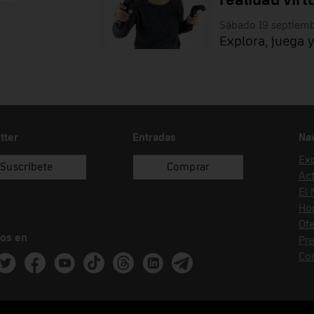
realidad virt
Sábado 19 septiem
Explora, juega y
tter
Entradas
Na
Ex
Suscríbete
Comprar
Act
El
Hor
Ofe
os en
Pr
Co
ram
witter
Facebook
Youtube
Tik Tok
Threads
Linkedin
Telegram