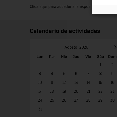
Clica
aquí
para acceder a la exposición virtual.
Calendario de actividades
Agosto
2026
Lun
Mar
Mié
Jue
Vie
Sáb
Dom
1
2
3
4
5
6
7
8
9
10
11
12
13
14
15
16
17
18
19
20
21
22
23
24
25
26
27
28
29
30
31