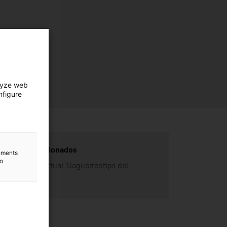
lyze web
nfigure
Enlaces relacionados
lements
to
Exposición virtual 'Daguerreotips del
mNACTEC'