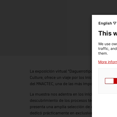
English ▽
This 
We use own
traffic, an
them.
More inform
La exposición virtual "Daguerrotipos del MNACTEC
Culture, ofrece un viaje por los inicios de la fo
del MNACTEC, una de las más importantes de Es
La muestra nos adentra en los inicios de la fotogr
descubrimiento de los procesos técnicos y soci
presenta una amplia selección de daguerrotipos 
dedicó prácticamente en exclusiva al retrato bur