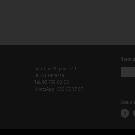
Newsle
Rambla d'Ègara, 270
08221 Terrassa
Tel.
93 736 89 66
WhatsApp:
638 68 37 97
Síguen
Instag
T