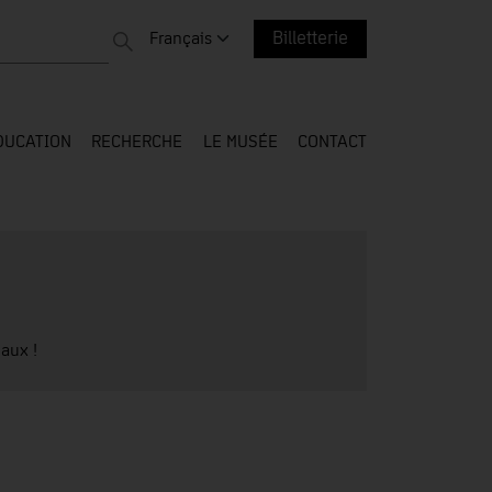
r tout le web
Changer la langue. Langue actuelle :
Français
Billetterie
DUCATION
RECHERCHE
LE MUSÉE
CONTACT
aux !