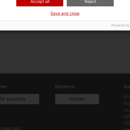
Accept all
Reject
Ciència i tècnica
Sec
Save and close
Date d’entrée
Type d’entrée
01/01/2025
recol.lecció
Powered by
tter
Billetterie
Nav
Exp
Se souscrire
Acheter
Act
Le
Hor
Off
-nous sur:
Pre