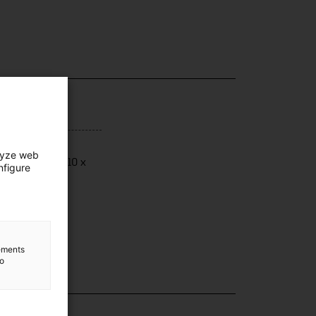
ensions
lyze web
ensions: 16 x 10 x
nfigure
6 cm
lements
to
lection