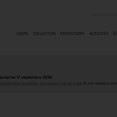
Rechercher su
VISITE
COLLECTION
EXPOSITIONS
ACTIVITÉS
É
jusqu'au 17 septembre 2026.
blissements scolaires,
,
nos ressources en ligne
et nos réseaux soci