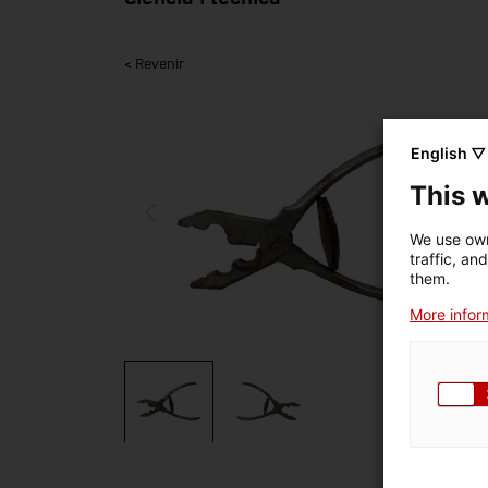
< Revenir
English ▽
This 
We use own
traffic, an
them.
More inform