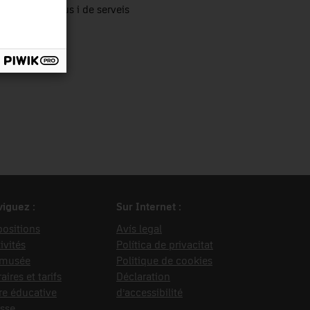
tors productius i de serveis
iguez :
Sur Internet :
ositions
Avís legal
ivités
Política de privacitat
 musée
Politique de cookies
aires et tarifs
Déclaration
re éducative
d’accessibilité
sse