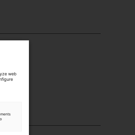
lyze web
nfigure
lements
to
lection