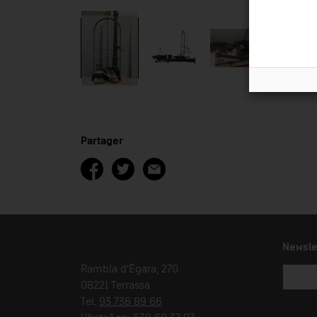
Partager
Newsle
Rambla d'Ègara, 270
08221 Terrassa
Tel.
93 736 89 66