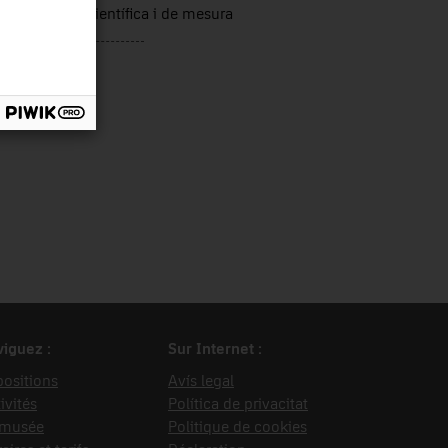
trumentació científica i de mesura
iguez :
Sur Internet :
ositions
Avís legal
ivités
Política de privacitat
 musée
Politique de cookies