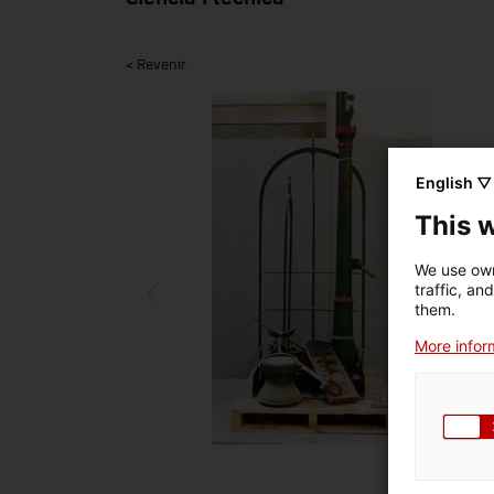
< Revenir
English ▽
This 
We use own
traffic, an
them.
More inform