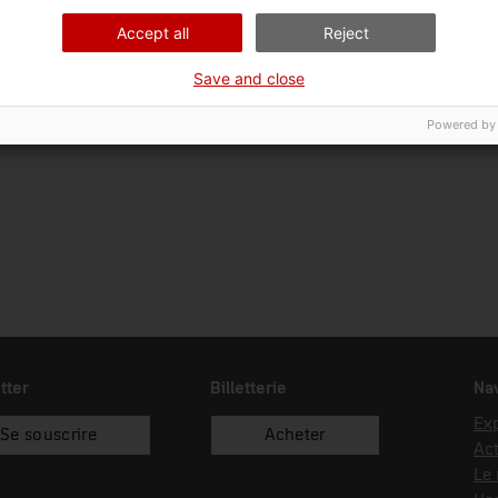
Ciència i tècnica
Ins
Accept all
Reject
Type d’entrée
Source d’entrée
Save and close
donació
desconeguda
Powered by
tter
Billetterie
Nav
Exp
Se souscrire
Acheter
Act
Le