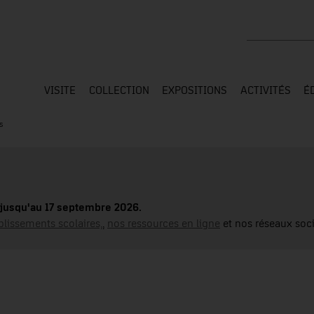
Rechercher su
VISITE
COLLECTION
EXPOSITIONS
ACTIVITÉS
É
s
jusqu'au 17 septembre 2026.
blissements scolaires,
,
nos ressources en ligne
et nos réseaux soci