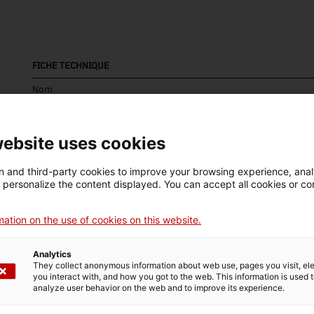
FICHE TECHNIQUE
Nom
bàscula de pesar sacs
website uses cookies
Numéro d'inventaire
Dimensions
5432
Dimensions: 210 x 190 x
 and third-party cookies to improve your browsing experience, ana
95 cm
d personalize the content displayed. You can accept all cookies or co
Matériau
ation on the use of cookies on this website.
fusta
Analytics
They collect anonymous information about web use, pages you visit, e
you interact with, and how you got to the web. This information is used 
DONNÉES DU MUSÉE
analyze user behavior on the web and to improve its experience.
Domaine thématique
Col