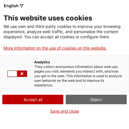
English ▽
This website uses cookies
We use own and third-party cookies to improve your browsing
experience, analyze web traffic, and personalize the content
Rechercher sur tout le web
displayed. You can accept all cookies or configure them.
More information on the use of cookies on this website.
Accueil
Collection
Collections en ligne
dinamòmetre
Analytics
They collect anonymous information about web use,
pages you visit, elements you interact with, and how
you got to the web. This information is used to analyze
ON FERME POUR UN RETOUR TOUT NEUF !
user behavior on the web and to improve its
experience.
Le MNACTEC ferme pour cause de travaux
jusqu'au 17 septembre 2026.
Accept all
Reject
Nous maintenons
nos activités pour les
établissements scolaires,
,
nos ressources en ligne
Save and close
et nos réseaux sociaux !