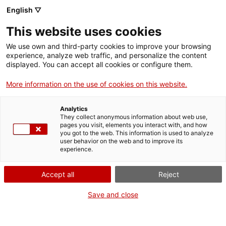
English ▽
This website uses cookies
We use own and third-party cookies to improve your browsing
experience, analyze web traffic, and personalize the content
Rechercher sur tout le web
displayed. You can accept all cookies or configure them.
More information on the use of cookies on this website.
Accueil
Collection
Collections en ligne
pistola d'avantcàrrega
Analytics
They collect anonymous information about web use,
pages you visit, elements you interact with, and how
you got to the web. This information is used to analyze
ON FERME POUR UN RETOUR TOUT NEUF !
user behavior on the web and to improve its
experience.
Le MNACTEC ferme pour cause de travaux
jusqu'au 17 septembre 2026.
Accept all
Reject
Nous maintenons
nos activités pour les
établissements scolaires,
,
nos ressources en ligne
Save and close
et nos réseaux sociaux !