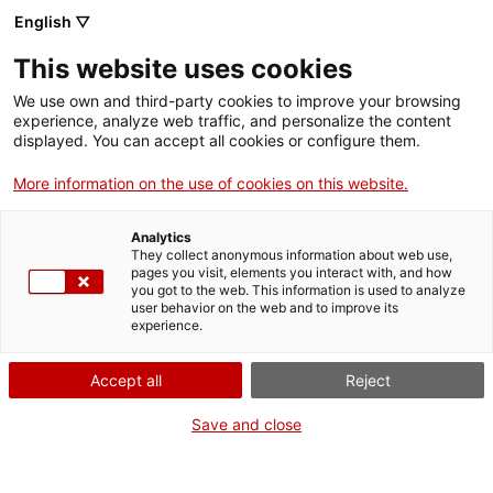
English ▽
This website uses cookies
We use own and third-party cookies to improve your browsing
experience, analyze web traffic, and personalize the content
Rechercher sur tout le web
displayed. You can accept all cookies or configure them.
More information on the use of cookies on this website.
Accueil
Expositions
En cours
Le transport
Analytics
They collect anonymous information about web use,
pages you visit, elements you interact with, and how
you got to the web. This information is used to analyze
ON FERME POUR UN RETOUR TOUT NEUF !
user behavior on the web and to improve its
experience.
Le MNACTEC ferme pour cause de travaux
jusqu'au 17 septembre 2026.
Accept all
Reject
Nous maintenons
nos activités pour les
établissements scolaires,
,
nos ressources en ligne
Save and close
et nos réseaux sociaux !