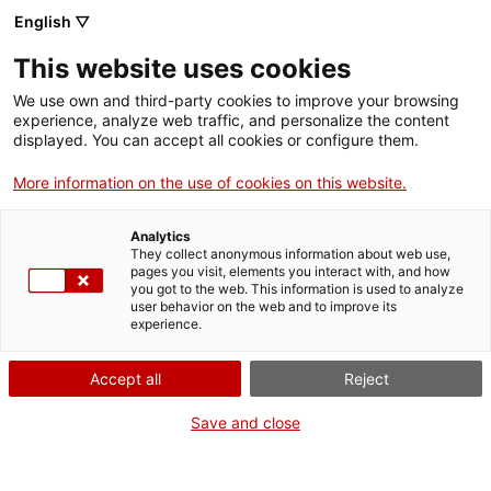
English ▽
This website uses cookies
We use own and third-party cookies to improve your browsing
experience, analyze web traffic, and personalize the content
Rechercher sur tout le web
displayed. You can accept all cookies or configure them.
More information on the use of cookies on this website.
Accueil
Expositions
Passée
GRÍFOLS : Trois générations au service de la santé
Analytics
They collect anonymous information about web use,
pages you visit, elements you interact with, and how
you got to the web. This information is used to analyze
ON FERME POUR UN RETOUR TOUT NEUF !
user behavior on the web and to improve its
experience.
Le MNACTEC ferme pour cause de travaux
jusqu'au 17 septembre 2026.
Accept all
Reject
Nous maintenons
nos activités pour les
établissements scolaires,
,
nos ressources en ligne
Save and close
et nos réseaux sociaux !