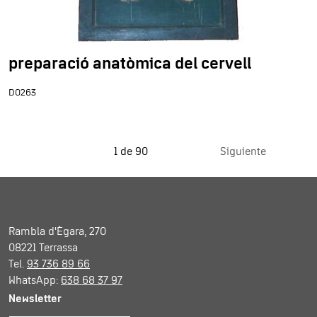
preparació anatòmica del cervell
D0263
1 de 90
Siguiente
Rambla d'Ègara, 270
08221 Terrassa
Tel.
93 736 89 66
WhatsApp:
638 68 37 97
Newsletter