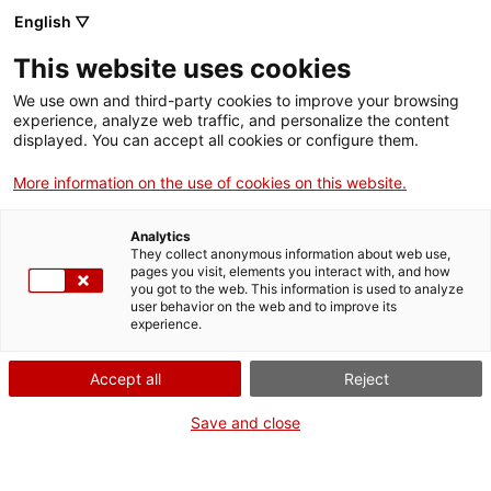
English ▽
This website uses cookies
We use own and third-party cookies to improve your browsing
experience, analyze web traffic, and personalize the content
Rechercher sur tout le web
displayed. You can accept all cookies or configure them.
More information on the use of cookies on this website.
Accueil
Visite
Galerie d’images
Analytics
They collect anonymous information about web use,
pages you visit, elements you interact with, and how
you got to the web. This information is used to analyze
ON FERME POUR UN RETOUR TOUT NEUF !
user behavior on the web and to improve its
experience.
Le MNACTEC ferme pour cause de travaux
jusqu'au 17 septembre 2026.
Accept all
Reject
Nous maintenons
nos activités pour les
établissements scolaires,
,
nos ressources en ligne
Save and close
et nos réseaux sociaux !