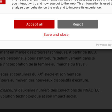
you interact with, and how you got to the web. This information is used 
analyze user behavior on the web and to improve its experience.
Accept all
Reject
Save and close
Powered by
siècle permit la mécanisation de l’écriture personnelle, un
quement en marge des progrès techniques. À partir de 1880,
hère personnelle pour s’introduire définitivement dans le
 l’incorporation de la femme au marché du travail.
e
usages et coutumes du XX
siècle et son héritage
urs au moyen des nouveaux dispositifs d’écriture.
d’escriure
, deuxième numéro des Collections du MNACTEC,
n évolution technologique et son impact social.