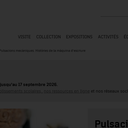
Rechercher su
VISITE
COLLECTION
EXPOSITIONS
ACTIVITÉS
É
Pulsacions mecàniques. Històries de la màquina d’escriure
jusqu'au 17 septembre 2026.
blissements scolaires,
,
nos ressources en ligne
et nos réseaux soci
Pulsac