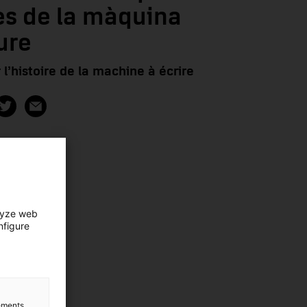
es de la màquina
ure
 l’histoire de la machine à écrire
lyze web
nfigure
lements