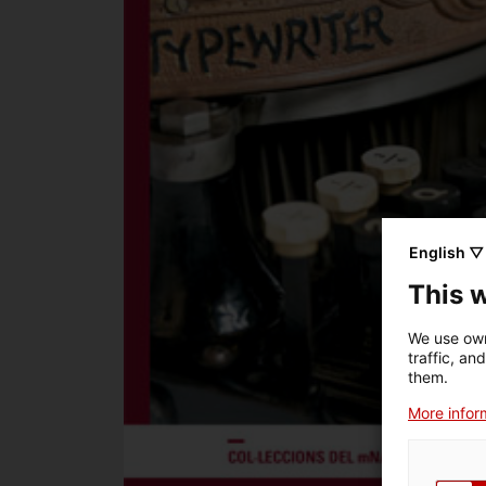
English ▽
This 
We use own
traffic, an
them.
More inform