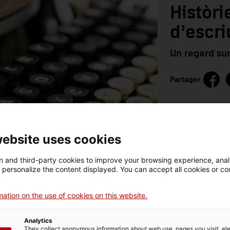
Històri
d’escri
Un regard sur
Partager
website uses cookies
 and third-party cookies to improve your browsing experience, ana
d personalize the content displayed. You can accept all cookies or co
ation on the use of cookies on this website.
Analytics
They collect anonymous information about web use, pages you visit, e