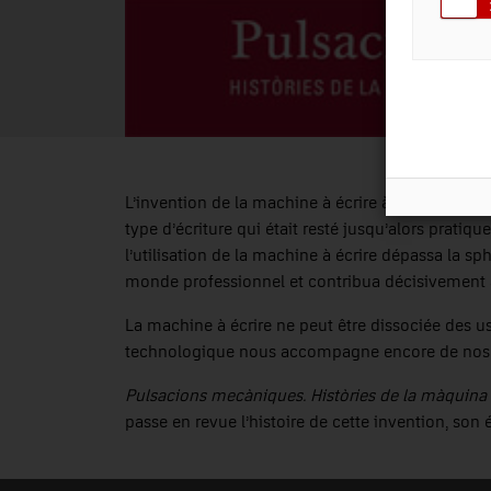
e
L’invention de la machine à écrire à la fin du XIX
type d’écriture qui était resté jusqu’alors prati
l’utilisation de la machine à écrire dépassa la sp
monde professionnel et contribua décisivement à
La machine à écrire ne peut être dissociée des 
technologique nous accompagne encore de nos jo
Pulsacions mecàniques. Històries de la màquina 
passe en revue l’histoire de cette invention, so