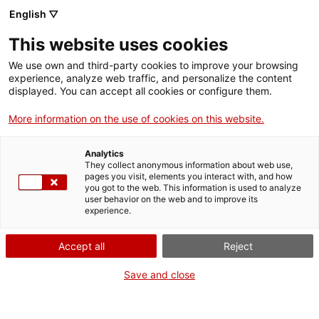
English ▽
This website uses cookies
We use own and third-party cookies to improve your browsing
experience, analyze web traffic, and personalize the content
Rechercher sur tout le web
displayed. You can accept all cookies or configure them.
More information on the use of cookies on this website.
Accueil
Collection
Collections en ligne
càmera (equip fotogràfic)
Analytics
They collect anonymous information about web use,
pages you visit, elements you interact with, and how
you got to the web. This information is used to analyze
ON FERME POUR UN RETOUR TOUT NEUF !
user behavior on the web and to improve its
experience.
Le MNACTEC ferme pour cause de travaux
jusqu'au 17 septembre 2026.
Accept all
Reject
Nous maintenons
nos activités pour les
établissements scolaires,
,
nos ressources en ligne
Save and close
et nos réseaux sociaux !