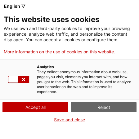
English ▽
This website uses cookies
We use own and third-party cookies to improve your browsing
experience, analyze web traffic, and personalize the content
Rechercher sur tout le web
displayed. You can accept all cookies or configure them.
More information on the use of cookies on this website.
Accueil
Collection
Collections en ligne
compàs
Analytics
They collect anonymous information about web use,
pages you visit, elements you interact with, and how
you got to the web. This information is used to analyze
ON FERME POUR UN RETOUR TOUT NEUF !
user behavior on the web and to improve its
experience.
Le MNACTEC ferme pour cause de travaux
jusqu'au 17 septembre 2026.
Accept all
Reject
Nous maintenons
nos activités pour les
établissements scolaires,
,
nos ressources en ligne
Save and close
et nos réseaux sociaux !