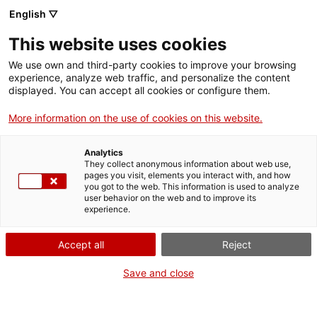
English ▽
This website uses cookies
We use own and third-party cookies to improve your browsing
experience, analyze web traffic, and personalize the content
Rechercher sur tout le web
displayed. You can accept all cookies or configure them.
More information on the use of cookies on this website.
Accueil
Collection
Collections en ligne
alicates
Analytics
They collect anonymous information about web use,
pages you visit, elements you interact with, and how
you got to the web. This information is used to analyze
ON FERME POUR UN RETOUR TOUT NEUF !
user behavior on the web and to improve its
experience.
Le MNACTEC ferme pour cause de travaux
jusqu'au 17 septembre 2026.
Accept all
Reject
Nous maintenons
nos activités pour les
établissements scolaires,
,
nos ressources en ligne
Save and close
et nos réseaux sociaux !