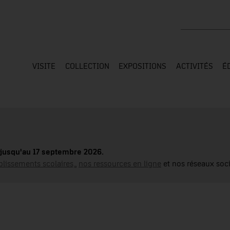
Rechercher su
VISITE
COLLECTION
EXPOSITIONS
ACTIVITÉS
É
jusqu'au 17 septembre 2026.
blissements scolaires,
,
nos ressources en ligne
et nos réseaux soci