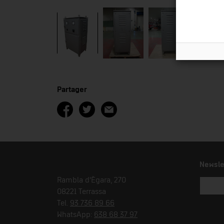
Partager
Newsle
Rambla d'Ègara, 270
08221 Terrassa
Tel.
93 736 89 66
WhatsApp:
638 68 37 97