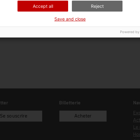
Ciència i tècnica
En
Accept all
Reject
Date d’entrée
Type d’entrée
Save and close
01/01/2016
recol.lecció
Powered by
tter
Billetterie
Nav
Exp
Se souscrire
Acheter
Act
Le
Hor