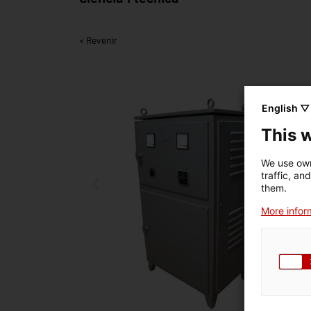
< Revenir
English ▽
This 
We use own
traffic, an
them.
More inform