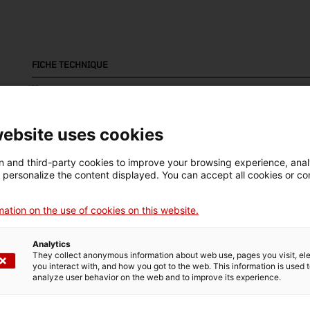
FICHE TECHNIQUE
Nom
armari de tensió
website uses cookies
Numéro d'inventaire
Datation
Dim
18346
Segona meitat segle XX
Dim
 and third-party cookies to improve your browsing experience, ana
d personalize the content displayed. You can accept all cookies or co
55
Matériau
ation on the use of cookies on this website.
vidre (material)
Analytics
They collect anonymous information about web use, pages you visit, e
you interact with, and how you got to the web. This information is used 
DONNÉES DU MUSÉE
analyze user behavior on the web and to improve its experience.
Domaine thématique
Col