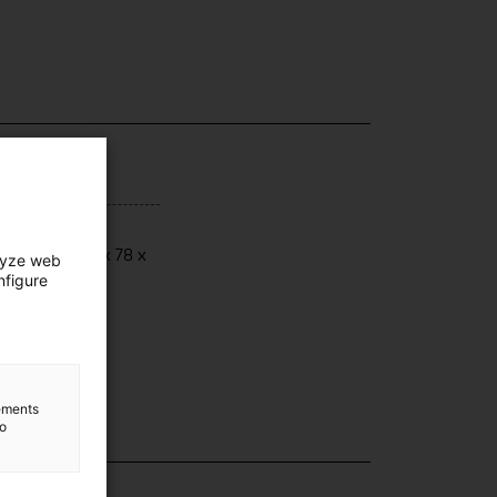
ensions
ensions: 140 x 78 x
lyze web
nfigure
 cm
lements
to
lection