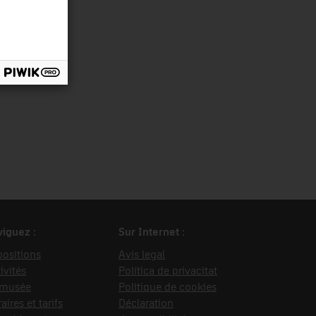
ergia
iguez :
Sur Internet :
ositions
Avís legal
ivités
Política de privacitat
 musée
Politique de cookies
aires et tarifs
Déclaration