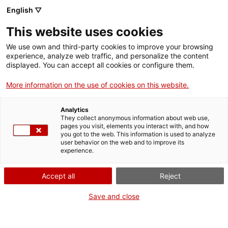
English ▽
This website uses cookies
We use own and third-party cookies to improve your browsing
experience, analyze web traffic, and personalize the content
Rechercher sur tout le web
displayed. You can accept all cookies or configure them.
More information on the use of cookies on this website.
Accueil
Collection
Collections en ligne
maquinaria tèxtil
Analytics
They collect anonymous information about web use,
pages you visit, elements you interact with, and how
you got to the web. This information is used to analyze
ON FERME POUR UN RETOUR TOUT NEUF !
user behavior on the web and to improve its
experience.
Le MNACTEC ferme pour cause de travaux
jusqu'au 17 septembre 2026.
Accept all
Reject
Nous maintenons
nos activités pour les
établissements scolaires,
,
nos ressources en ligne
Save and close
et nos réseaux sociaux !