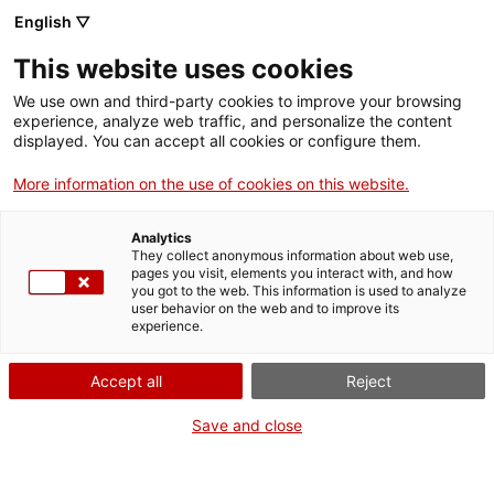
English ▽
This website uses cookies
We use own and third-party cookies to improve your browsing
experience, analyze web traffic, and personalize the content
Rechercher sur tout le web
displayed. You can accept all cookies or configure them.
More information on the use of cookies on this website.
Accueil
Collection
Collections en ligne
màquina d'escriure
Analytics
They collect anonymous information about web use,
pages you visit, elements you interact with, and how
you got to the web. This information is used to analyze
ON FERME POUR UN RETOUR TOUT NEUF !
user behavior on the web and to improve its
experience.
Le MNACTEC ferme pour cause de travaux
jusqu'au 17 septembre 2026.
Accept all
Reject
Nous maintenons
nos activités pour les
établissements scolaires,
,
nos ressources en ligne
Save and close
et nos réseaux sociaux !