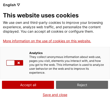
English ▽
This website uses cookies
We use own and third-party cookies to improve your browsing
experience, analyze web traffic, and personalize the content
Rechercher sur tout le web
displayed. You can accept all cookies or configure them.
More information on the use of cookies on this website.
Accueil
Collection
Collections en ligne
màquina d'escriure
Analytics
They collect anonymous information about web use,
pages you visit, elements you interact with, and how
you got to the web. This information is used to analyze
ON FERME POUR UN RETOUR TOUT NEUF !
user behavior on the web and to improve its
experience.
Le MNACTEC ferme pour cause de travaux
jusqu'au 17 septembre 2026.
Accept all
Reject
Nous maintenons
nos activités pour les
établissements scolaires,
,
nos ressources en ligne
Save and close
et nos réseaux sociaux !