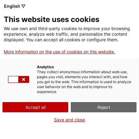
English ▽
This website uses cookies
We use own and third-party cookies to improve your browsing
experience, analyze web traffic, and personalize the content
Rechercher sur tout le web
displayed. You can accept all cookies or configure them.
More information on the use of cookies on this website.
Accueil
Collection
Collections en ligne
màquina d'afaitar
Analytics
They collect anonymous information about web use,
pages you visit, elements you interact with, and how
you got to the web. This information is used to analyze
ON FERME POUR UN RETOUR TOUT NEUF !
user behavior on the web and to improve its
experience.
Le MNACTEC ferme pour cause de travaux
jusqu'au 17 septembre 2026.
Accept all
Reject
Nous maintenons
nos activités pour les
établissements scolaires,
,
nos ressources en ligne
Save and close
et nos réseaux sociaux !