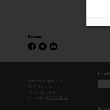
Partager
Newsle
Rambla d'Ègara, 270
08221 Terrassa
Tel.
93 736 89 66
WhatsApp:
638 68 37 97
Suivez