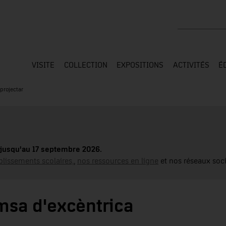
Rechercher su
VISITE
COLLECTION
EXPOSITIONS
ACTIVITÉS
É
projectar
jusqu'au 17 septembre 2026.
blissements scolaires,
,
nos ressources en ligne
et nos réseaux soci
msa d'excèntrica