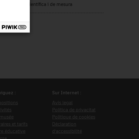
trumentació científica i de mesura
rce d’entrée
 Santa Eulàlia
iguez :
Sur Internet :
ositions
Avís legal
ivités
Política de privacitat
 musée
Politique de cookies
aires et tarifs
Déclaration
re éducative
d’accessibilité
sse