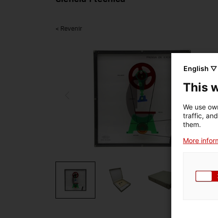
< Revenir
English ▽
This 
We use own
traffic, an
them.
More inform