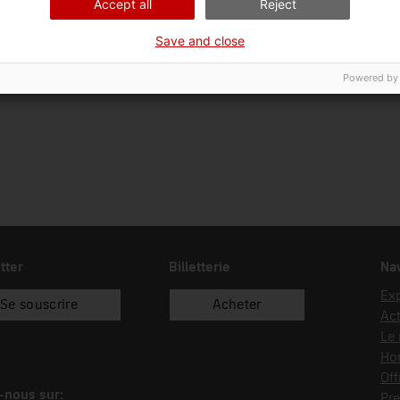
Accept all
Reject
Ciència i tècnica
Ins
Save and close
Date d’entrée
Type d’entrée
Sou
05/06/2024
donació
IES
Powered by
tter
Billetterie
Nav
Exp
Se souscrire
Acheter
Act
Le
Hor
Off
-nous sur:
Pre