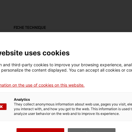
FICHE TECHNIQUE
Nom
transparències per a projectar
website uses cookies
Numéro d'inventaire
Datation
Lie
 and third-party cookies to improve your browsing experience, ana
18226
Dècada de 1960
Es
d personalize the content displayed. You can accept all cookies or co
ation on the use of cookies on this website.
Matériau
cartró / vidre (material)
Analytics
They collect anonymous information about web use, pages you visit, e
you interact with, and how you got to the web. This information is used 
analyze user behavior on the web and to improve its experience.
DONNÉES DU MUSÉE
Domaine thématique
Col