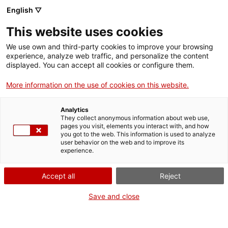
English ▽
This website uses cookies
We use own and third-party cookies to improve your browsing
experience, analyze web traffic, and personalize the content
Rechercher sur tout le web
displayed. You can accept all cookies or configure them.
More information on the use of cookies on this website.
Accueil
Collection
Collections en ligne
transparències per a projectar
Analytics
They collect anonymous information about web use,
pages you visit, elements you interact with, and how
you got to the web. This information is used to analyze
ON FERME POUR UN RETOUR TOUT NEUF !
user behavior on the web and to improve its
experience.
Le MNACTEC ferme pour cause de travaux
jusqu'au 17 septembre 2026.
Accept all
Reject
Nous maintenons
nos activités pour les
établissements scolaires,
,
nos ressources en ligne
Save and close
et nos réseaux sociaux !