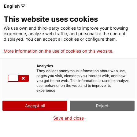
English ▽
This website uses cookies
We use own and third-party cookies to improve your browsing
experience, analyze web traffic, and personalize the content
Rechercher sur tout le web
displayed. You can accept all cookies or configure them.
More information on the use of cookies on this website.
Accueil
Collection
Collections en ligne
calculadora mecànica
Analytics
They collect anonymous information about web use,
pages you visit, elements you interact with, and how
you got to the web. This information is used to analyze
ON FERME POUR UN RETOUR TOUT NEUF !
user behavior on the web and to improve its
experience.
Le MNACTEC ferme pour cause de travaux
jusqu'au 17 septembre 2026.
Accept all
Reject
Nous maintenons
nos activités pour les
établissements scolaires,
,
nos ressources en ligne
Save and close
et nos réseaux sociaux !