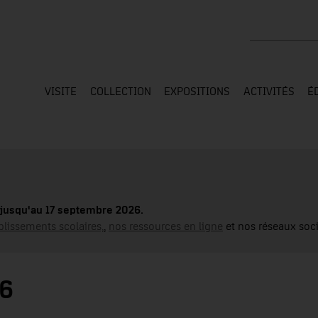
Rechercher su
VISITE
COLLECTION
EXPOSITIONS
ACTIVITÉS
É
jusqu'au 17 septembre 2026.
blissements scolaires,
,
nos ressources en ligne
et nos réseaux soci
G6