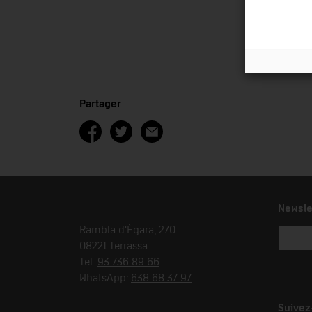
Partager
Newsle
Rambla d'Ègara, 270
08221 Terrassa
Tel.
93 736 89 66
WhatsApp:
638 68 37 97
Suivez