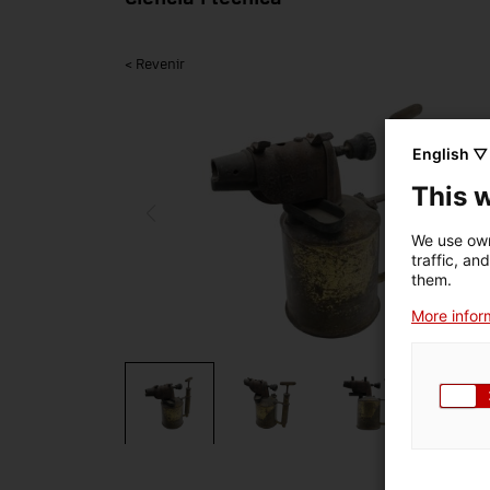
< Revenir
English ▽
This 
We use own
traffic, an
them.
More inform