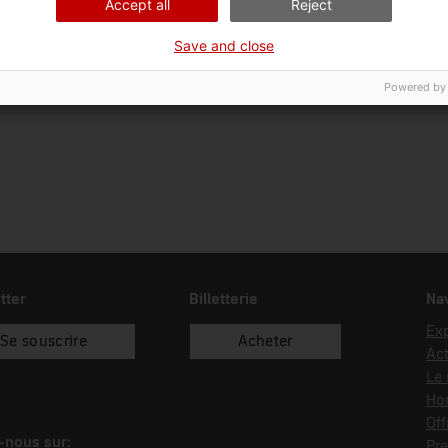
Accept all
Reject
Ciència i tècnica
Sec
Save and close
Date d’entrée
Type d’entrée
Sou
17/04/2024
donació
Mar
Powered by
tter
Billetterie
Nav
Exp
Se souscrire
Acheter
Act
Le
Hor
Off
-nous sur:
Pre