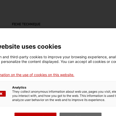
FICHE TECHNIQUE
Nom
bufador
website uses cookies
Numéro d'inventaire
Datation
Dim
 and third-party cookies to improve your browsing experience, ana
18177
Dècada de 1930
Dim
d personalize the content displayed. You can accept all cookies or co
25
ation on the use of cookies on this website.
Matériau
metall no fèrric / ferro / baquelita / llautó
Analytics
They collect anonymous information about web use, pages you visit, e
you interact with, and how you got to the web. This information is used 
analyze user behavior on the web and to improve its experience.
DONNÉES DU MUSÉE
Domaine thématique
Col