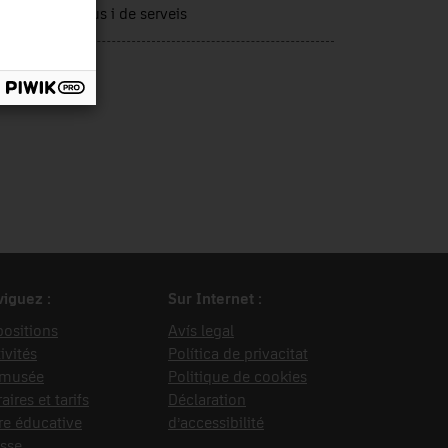
tors productius i de serveis
rce d’entrée
tí, Xavier
iguez :
Sur Internet :
ositions
Avís legal
ivités
Política de privacitat
 musée
Politique de cookies
aires et tarifs
Déclaration
re éducative
d’accessibilité
sse