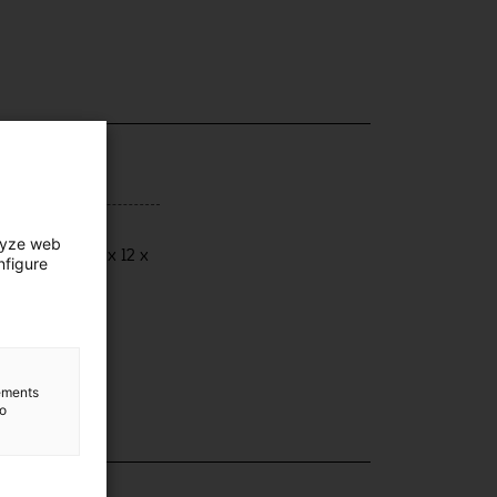
ensions
lyze web
ensions: 23,5 x 12 x
nfigure
 cm
lements
to
lection