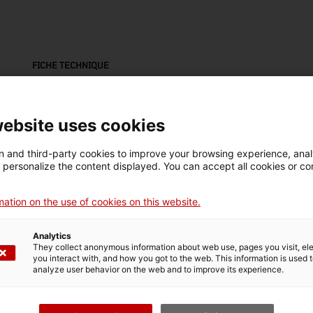
FICHE TECHNIQUE
Nom
Mar
diskettes
Sco
website uses cookies
Numéro d'inventaire
Datation
Dim
 and third-party cookies to improve your browsing experience, ana
18168
Últim quart segle XIX
Dim
d personalize the content displayed. You can accept all cookies or co
cm
ation on the use of cookies on this website.
Matériau
ferro / paper
Analytics
They collect anonymous information about web use, pages you visit, e
you interact with, and how you got to the web. This information is used 
analyze user behavior on the web and to improve its experience.
DONNÉES DU MUSÉE
Domaine thématique
Col