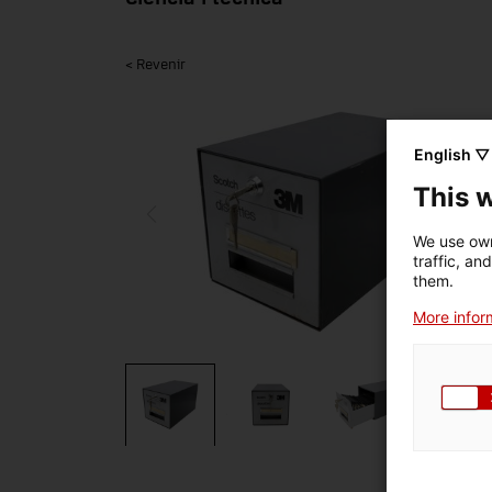
< Revenir
English ▽
This 
We use own
traffic, an
them.
More inform