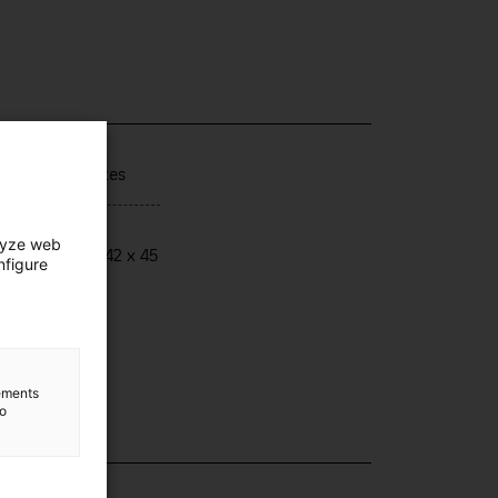
que / Modèle
tch 3M diskettes
ensions
lyze web
ensions: 17 x 42 x 45
nfigure
lements
to
lection