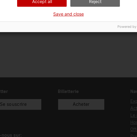
Accept all
Reject
Ciència i tècnica
Com
Save and close
Date d’entrée
Type d’entrée
01/01/2024
recol.lecció
Powered by
tter
Billetterie
Nav
Exp
Se souscrire
Acheter
Act
Le
Hor
Off
-nous sur:
Pre