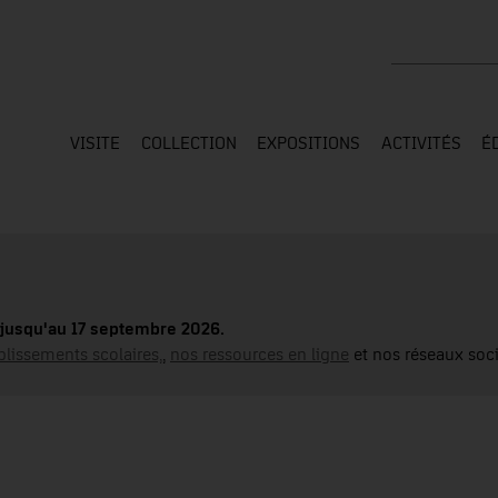
Rechercher su
VISITE
COLLECTION
EXPOSITIONS
ACTIVITÉS
É
jusqu'au 17 septembre 2026.
blissements scolaires,
,
nos ressources en ligne
et nos réseaux soci