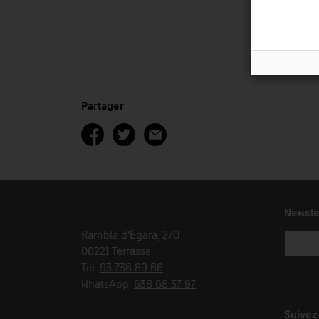
Partager
Newsle
Rambla d'Ègara, 270
08221 Terrassa
Tel.
93 736 89 66
WhatsApp:
638 68 37 97
Suivez