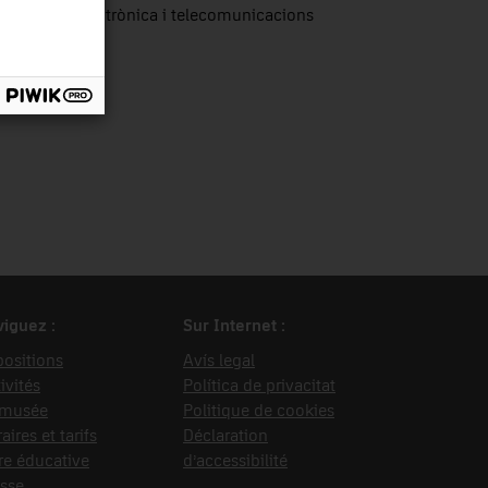
putació, electrònica i telecomunicacions
iguez :
Sur Internet :
ositions
Avís legal
ivités
Política de privacitat
 musée
Politique de cookies
aires et tarifs
Déclaration
re éducative
d’accessibilité
sse