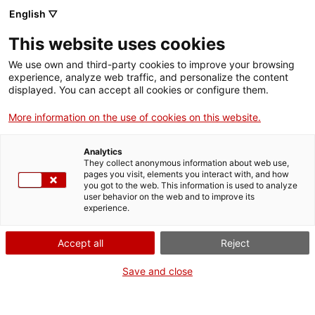
English ▽
This website uses cookies
We use own and third-party cookies to improve your browsing
experience, analyze web traffic, and personalize the content
Rechercher sur tout le web
displayed. You can accept all cookies or configure them.
More information on the use of cookies on this website.
Accueil
Collection
Collections en ligne
cabina telefònica
Analytics
They collect anonymous information about web use,
pages you visit, elements you interact with, and how
you got to the web. This information is used to analyze
ON FERME POUR UN RETOUR TOUT NEUF !
user behavior on the web and to improve its
experience.
Le MNACTEC ferme pour cause de travaux
jusqu'au 17 septembre 2026.
Accept all
Reject
Nous maintenons
nos activités pour les
établissements scolaires,
,
nos ressources en ligne
Save and close
et nos réseaux sociaux !