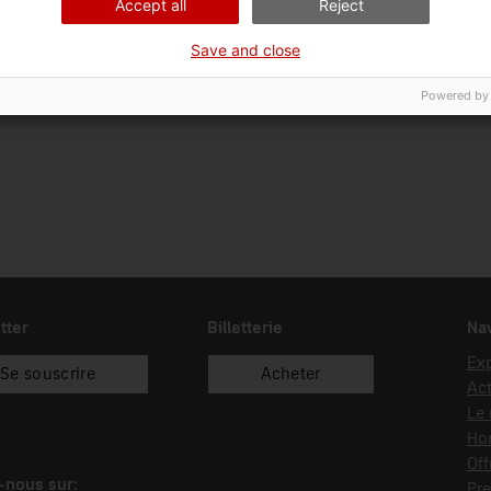
Accept all
Reject
Ciència i tècnica
Sec
Save and close
Date d’entrée
Type d’entrée
Sou
30/05/2023
donació
Sal
Powered by
tter
Billetterie
Nav
Exp
Se souscrire
Acheter
Act
Le
Hor
Off
-nous sur:
Pre