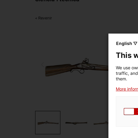
< Revenir
English ▽
This 
We use own
traffic, an
them.
More inform