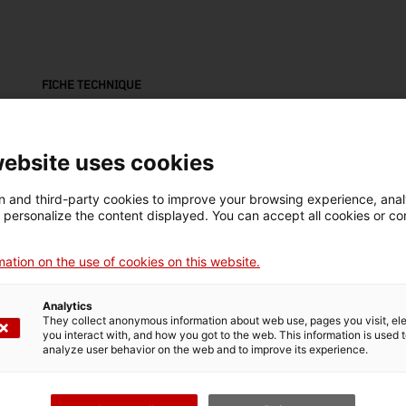
FICHE TECHNIQUE
Nom
trabuc
website uses cookies
Numéro d'inventaire
Datation
Dim
 and third-party cookies to improve your browsing experience, ana
18094
Segle XVIII
Dim
d personalize the content displayed. You can accept all cookies or co
4,7
ation on the use of cookies on this website.
Matériau
Tec
fusta
env
Analytics
They collect anonymous information about web use, pages you visit, e
you interact with, and how you got to the web. This information is used 
analyze user behavior on the web and to improve its experience.
DONNÉES DU MUSÉE
Domaine thématique
Col