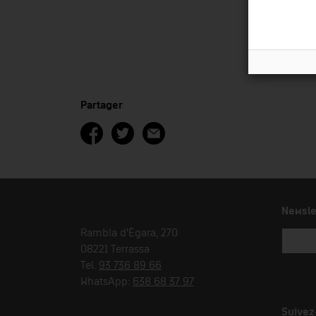
Partager
Newsle
Rambla d'Ègara, 270
08221 Terrassa
Tel.
93 736 89 66
WhatsApp:
638 68 37 97
Suivez