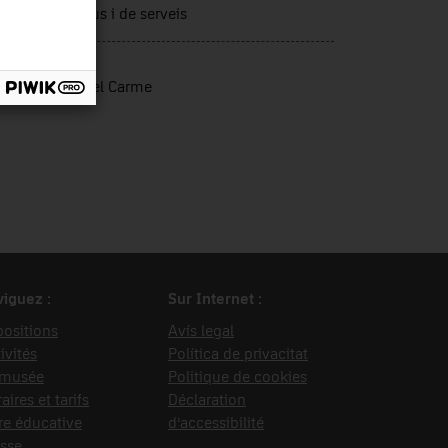
tors productius i de serveis
rce d’entrée
vador, Maria del Carme
iguez :
Sur Internet :
ositions
Avís legal
ivités
Política de privacitat
 musée
Politique de cookies
aires et tarifs
Déclaration
re éducative
d’accessibilité
sse