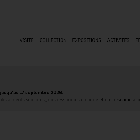
Rechercher su
VISITE
COLLECTION
EXPOSITIONS
ACTIVITÉS
É
jusqu'au 17 septembre 2026.
blissements scolaires,
,
nos ressources en ligne
et nos réseaux soci