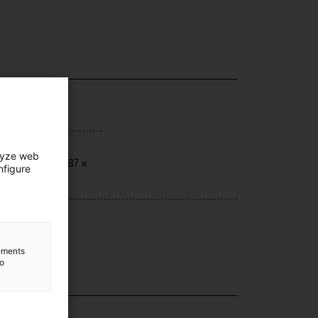
ensions
lyze web
ensions: 14 x 87 x
nfigure
 cm
hnique
ernissat
lements
to
lection