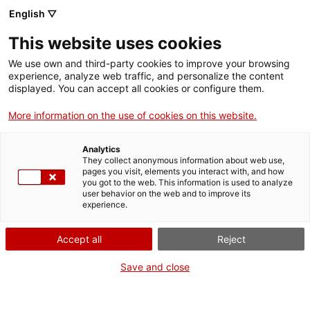
English ▽
This website uses cookies
We use own and third-party cookies to improve your browsing
experience, analyze web traffic, and personalize the content
Rechercher sur tout le web
displayed. You can accept all cookies or configure them.
More information on the use of cookies on this website.
Accueil
Collection
Collections en ligne
trabuc d'avantcàrrega
Analytics
They collect anonymous information about web use,
pages you visit, elements you interact with, and how
you got to the web. This information is used to analyze
ON FERME POUR UN RETOUR TOUT NEUF !
user behavior on the web and to improve its
experience.
Le MNACTEC ferme pour cause de travaux
jusqu'au 17 septembre 2026.
Accept all
Reject
Nous maintenons
nos activités pour les
établissements scolaires,
,
nos ressources en ligne
Save and close
et nos réseaux sociaux !