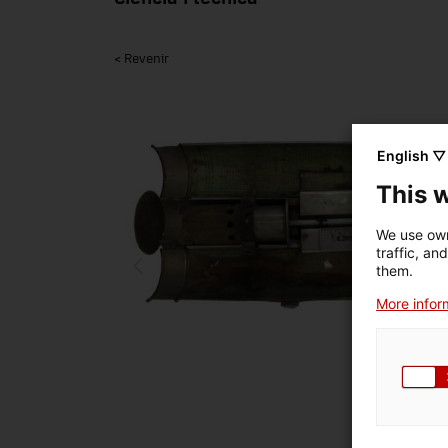
< Revenir
English ▽
This 
We use own
traffic, an
them.
More inform