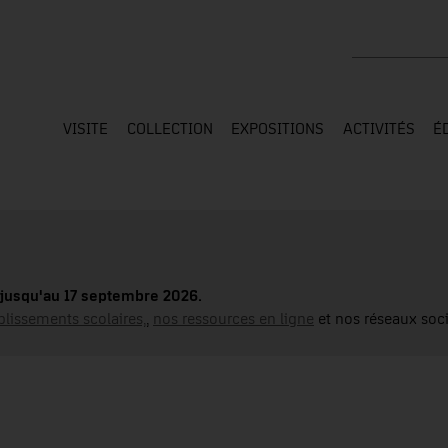
Rechercher su
VISITE
COLLECTION
EXPOSITIONS
ACTIVITÉS
É
jusqu'au 17 septembre 2026.
blissements scolaires,
,
nos ressources en ligne
et nos réseaux soci