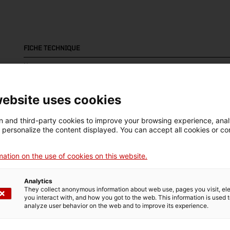
FICHE TECHNIQUE
Nom
ebulliòmetre
website uses cookies
Numéro d'inventaire
Datation
Lie
18069
Segle XX
Fr
 and third-party cookies to improve your browsing experience, ana
d personalize the content displayed. You can accept all cookies or co
Matériau
ation on the use of cookies on this website.
ferro
Analytics
They collect anonymous information about web use, pages you visit, e
you interact with, and how you got to the web. This information is used 
DONNÉES DU MUSÉE
analyze user behavior on the web and to improve its experience.
Domaine thématique
Col