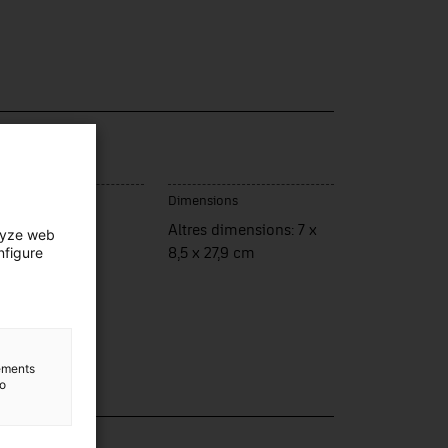
u de fabrication
Dimensions
ança
Altres dimensions: 7 x
lyze web
nfigure
8,5 x 27,9 cm
lements
to
lection