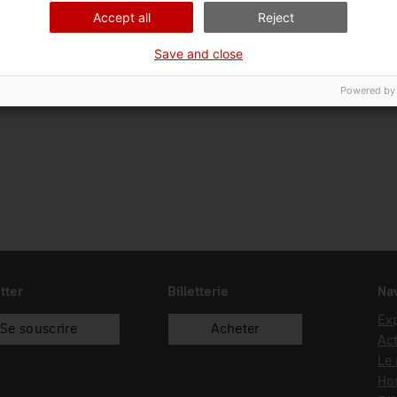
Ciència i tècnica
Sec
Accept all
Reject
Date d’entrée
Type d’entrée
Sou
Save and close
25/04/2023
donació
Fam
Powered by
tter
Billetterie
Nav
Exp
Se souscrire
Acheter
Act
Le
Hor