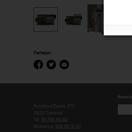
Partager
Newsle
Rambla d'Ègara, 270
08221 Terrassa
Tel.
93 736 89 66
WhatsApp:
638 68 37 97