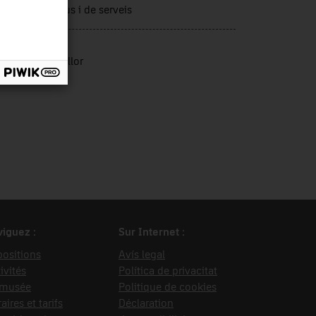
tors productius i de serveis
rce d’entrée
ília Martí Monllor
iguez :
Sur Internet :
ositions
Avís legal
ivités
Política de privacitat
 musée
Politique de cookies
aires et tarifs
Déclaration