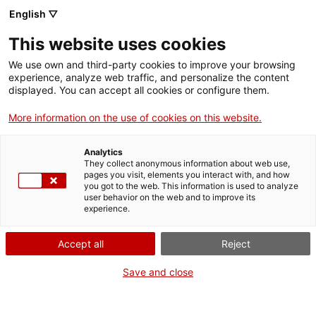
English ▽
This website uses cookies
We use own and third-party cookies to improve your browsing
experience, analyze web traffic, and personalize the content
Rechercher sur tout le web
displayed. You can accept all cookies or configure them.
More information on the use of cookies on this website.
Accueil
Collection
Collections en ligne
automòbil
Analytics
They collect anonymous information about web use,
pages you visit, elements you interact with, and how
you got to the web. This information is used to analyze
ON FERME POUR UN RETOUR TOUT NEUF !
user behavior on the web and to improve its
experience.
Le MNACTEC ferme pour cause de travaux
jusqu'au 17 septembre 2026.
Accept all
Reject
Nous maintenons
nos activités pour les
établissements scolaires,
,
nos ressources en ligne
Save and close
et nos réseaux sociaux !