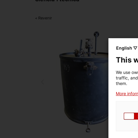
< Revenir
English ▽
This 
We use own
traffic, an
them.
More inform