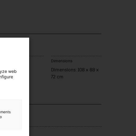
u de fabrication
Dimensions
terthur
Dimensions: 108 x 88 x
lyze web
nfigure
72 cm
lection
lements
to
ergia
rce d’entrée