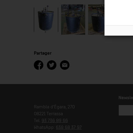
Partager
Newsle
Rambla d'Ègara, 270
08221 Terrassa
Tel.
93 736 89 66
WhatsApp:
638 68 37 97