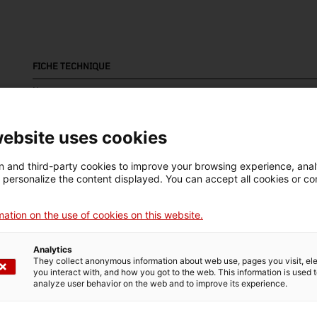
FICHE TECHNIQUE
Nom
dipòsit
website uses cookies
Numéro d'inventaire
Datation
Lie
1558.3
1922
Win
 and third-party cookies to improve your browsing experience, ana
d personalize the content displayed. You can accept all cookies or co
ation on the use of cookies on this website.
DONNÉES DU MUSÉE
Analytics
Domaine thématique
Col
They collect anonymous information about web use, pages you visit, e
you interact with, and how you got to the web. This information is used 
Ciència i tècnica
En
analyze user behavior on the web and to improve its experience.
Date d’entrée
Type d’entrée
Sou