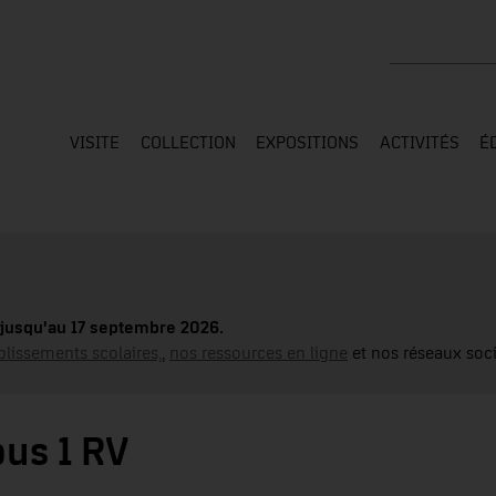
Rechercher su
VISITE
COLLECTION
EXPOSITIONS
ACTIVITÉS
É
jusqu'au 17 septembre 2026.
blissements scolaires,
,
nos ressources en ligne
et nos réseaux soci
pus 1 RV