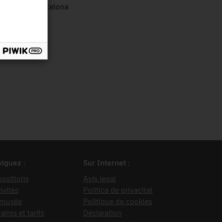
utació de Barcelona
iguez :
Sur Internet :
ositions
Avís legal
ivités
Política de privacitat
 musée
Politique de cookies
aires et tarifs
Déclaration