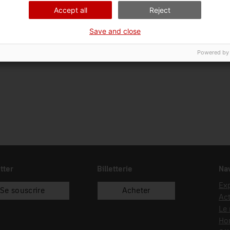
08/07/1983
donació
Dip
Accept all
Reject
Save and close
Powered by
tter
Billetterie
Nav
Exp
Se souscrire
Acheter
Act
Le
Hor