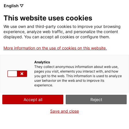
English ▽
This website uses cookies
We use own and third-party cookies to improve your browsing
experience, analyze web traffic, and personalize the content
Rechercher sur tout le web
displayed. You can accept all cookies or configure them.
More information on the use of cookies on this website.
Accueil
Collection
Collections en ligne
placa mnactec
Analytics
They collect anonymous information about web use,
pages you visit, elements you interact with, and how
you got to the web. This information is used to analyze
ON FERME POUR UN RETOUR TOUT NEUF !
user behavior on the web and to improve its
experience.
Le MNACTEC ferme pour cause de travaux
jusqu'au 17 septembre 2026.
Accept all
Reject
Nous maintenons
nos activités pour les
établissements scolaires,
,
nos ressources en ligne
Save and close
et nos réseaux sociaux !