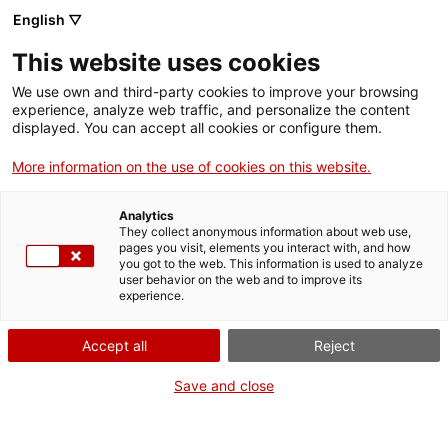
English ▽
This website uses cookies
We use own and third-party cookies to improve your browsing
experience, analyze web traffic, and personalize the content
Rechercher sur tout le web
displayed. You can accept all cookies or configure them.
More information on the use of cookies on this website.
Accueil
Collection
Collections en ligne
calculadora
Analytics
They collect anonymous information about web use,
pages you visit, elements you interact with, and how
you got to the web. This information is used to analyze
ON FERME POUR UN RETOUR TOUT NEUF !
user behavior on the web and to improve its
experience.
Le MNACTEC ferme pour cause de travaux
jusqu'au 17 septembre 2026.
Accept all
Reject
Nous maintenons
nos activités pour les
établissements scolaires,
,
nos ressources en ligne
Save and close
et nos réseaux sociaux !