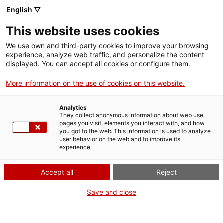
English ▽
This website uses cookies
We use own and third-party cookies to improve your browsing
experience, analyze web traffic, and personalize the content
Rechercher sur tout le web
displayed. You can accept all cookies or configure them.
More information on the use of cookies on this website.
Accueil
Collection
Collections en ligne
trabuc de borda
Analytics
They collect anonymous information about web use,
pages you visit, elements you interact with, and how
you got to the web. This information is used to analyze
ON FERME POUR UN RETOUR TOUT NEUF !
user behavior on the web and to improve its
experience.
Le MNACTEC ferme pour cause de travaux
jusqu'au 17 septembre 2026.
Accept all
Reject
Nous maintenons
nos activités pour les
établissements scolaires,
,
nos ressources en ligne
Save and close
et nos réseaux sociaux !